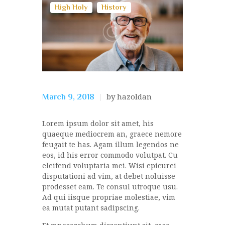
High Holy
History
by hazoldan
March 9, 2018
Lorem ipsum dolor sit amet, his
quaeque mediocrem an, graece nemore
feugait te has. Agam illum legendos ne
eos, id his error commodo volutpat. Cu
eleifend voluptaria mei. Wisi epicurei
disputationi ad vim, at debet noluisse
prodesset eam. Te consul utroque usu.
Ad qui iisque propriae molestiae, vim
ea mutat putant sadipscing.