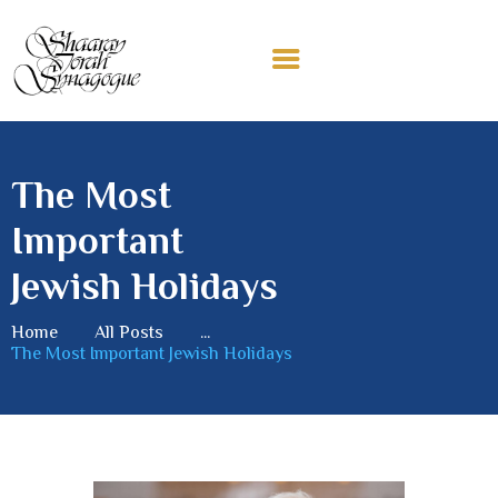
HOME
The Most
ABOUT US
Important
CEMETERY
CONTACT
Jewish Holidays
Home
All Posts
...
The Most Important Jewish Holidays